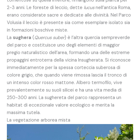
tomentose su quella inferiore, rimangono sulla pianta per
2-3 anni. Le foreste di leccio, dette
lucus
nell’antica Roma,
erano considerate sacre e dedicate alle divinità. Nel Parco
Volusia il leccio è presente sia come esemplare isolato sia
in formazioni boschive miste.
La
sughera
(
Quercus suber
) è l’altra quercia sempreverde
del parco e costituisce uno degli elementi di maggior
pregio naturalistico dell’area, formando una delle estreme
propaggini entroterra della vicina Insugherata. Si riconosce
immediatamente per la spessa corteccia suberosa di
colore grigio, che quando viene rimossa lascia il tronco di
un intenso color rosso mattone. Albero termofilo, vive
prevalentemente su suoli silicei e ha una vita media di
250-300 anni. La sughereta del parco rappresenta un
habitat di eccezionale valore ecologico e merita la
massima tutela.
La vegetazione arborea mista