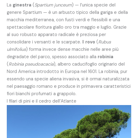
La
ginestra
(
Spartium junceum
) — l’unica specie del
genere Spartium — è un arbusto tipico della gariga e della
macchia mediterranea, con fusti verdi e flessibili e una
spettacolare fioritura giallo oro tra maggio e luglio. Grazie
al suo robusto apparato radicale è preziosa per
consolidare i versanti e le scarpate. Il
rovo
(
Rubus
ulmifolius
) forma invece dense macchie nelle aree più
degradate del parco, spesso associato alla
robinia
(
Robinia pseudoacacia
), albero caducifoglio originario del
Nord America introdotto in Europa nel 1601. La robinia, pur
essendo una specie aliena invasiva, si è ormai naturalizzata
nel paesaggio romano e produce in primavera caratteristici
fiori bianchi profumati a grappolo.
I filari di pini e il cedro dell’Atlante