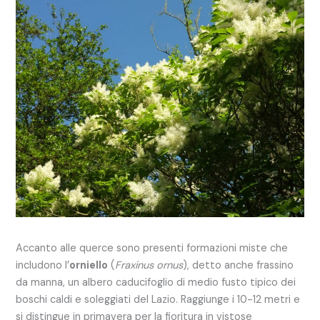
Accanto alle querce sono presenti formazioni miste che
includono l’
orniello
(
Fraxinus ornus
), detto anche frassino
da manna, un albero caducifoglio di medio fusto tipico dei
boschi caldi e soleggiati del Lazio. Raggiunge i 10-12 metri e
si distingue in primavera per la fioritura in vistose