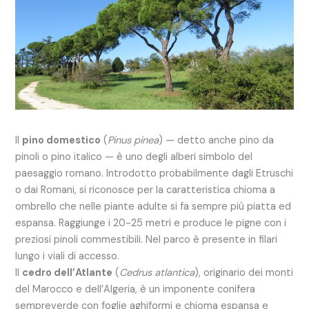
Il
pino domestico
(
Pinus pinea
) — detto anche pino da
pinoli o pino italico — è uno degli alberi simbolo del
paesaggio romano. Introdotto probabilmente dagli Etruschi
o dai Romani, si riconosce per la caratteristica chioma a
ombrello che nelle piante adulte si fa sempre più piatta ed
espansa. Raggiunge i 20-25 metri e produce le pigne con i
preziosi pinoli commestibili. Nel parco è presente in filari
lungo i viali di accesso.
Il
cedro dell’Atlante
(
Cedrus atlantica
), originario dei monti
del Marocco e dell’Algeria, è un imponente conifera
sempreverde con foglie aghiformi e chioma espansa e