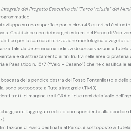
o integrale del Progetto Esecutivo del “Parco Volusia” del Muni
 programmatico
i sviluppa su una superficie pari a circa 43 ettari ed è situato
arossa. Costituisce uno dei margini estremi del Parco di Veio 
uralistico per la sua caratterizzazione morfologica e vegetaz
vanza tale da determinarne indirizzi di conservazione e tutela d
ntale e di attrezzamento ai fini fruitivi nelle aree di prateria di
ale Paesistico n. 15/7 (“Veio – Cesano”) che ne classifica le aree,
 boscata della pendice destra del Fosso Fontaniletto e delle pe
ella, sono sottoposte a Tutela integrale (TI/48).
enti tratti di margine tra il GRA e i due rami della Valle dell
iancheggiante l’aggregato edilizio corrispondente alla pendice 
7).
imitazione di Piano destinata al Parco, è sottoposto a Tutela L