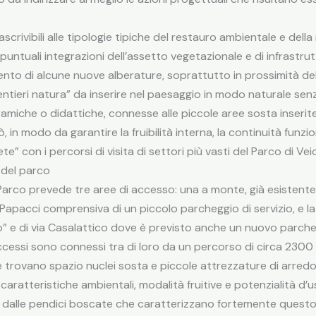
crivibili alle tipologie tipiche del restauro ambientale e della
di puntuali integrazioni dell’assetto vegetazionale e di infrastru
ento di alcune nuove alberature, soprattutto in prossimità dell
ntieri natura” da inserire nel paesaggio in modo naturale senz
che o didattiche, connesse alle piccole aree sosta inserite l
ò, in modo da garantire la fruibilità interna, la continuità funz
e” con i percorsi di visita di settori più vasti del Parco di Veio
 del parco
l Parco prevede tre aree di accesso: una a monte, già esistente
o Papacci comprensiva di un piccolo parcheggio di servizio, e la 
io” e di via Casalattico dove è previsto anche un nuovo parche
ccessi sono connessi tra di loro da un percorso di circa 2300 
le trovano spazio nuclei sosta e piccole attrezzature di arre
er caratteristiche ambientali, modalità fruitive e potenzialità d’
oro dalle pendici boscate che caratterizzano fortemente questo i