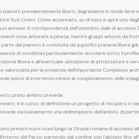
io pianoro prevalentemente libero, degradante in modo lieve e r
ttore Sud-Ovest. Come accennato, su di esso si apre uno degli
suoi annessi. In corrispondenza dell’omonimo viale di accesso (
presenti zone arborate a pineta; mentre gruppi arborei da frut
n parte del pianoro è costituita da superfici pratensi libere già
ssenza di condizioni particolarmente vincolanti sotto il profil
uizione libera e all’eventuale ubicazione di attrezzature e servi
ente valorizzata per la presenza dell’importante Complesso arche
de azioni di intervento mirate al completamento delle indagin
 questo primo ambito prevede:
ennato, è in corso di definizione un progetto di recupero e rias
 prevede esclusivamente una delimitazione dell’ambito di perti
no previsti nuovi scavi lungo la Strada romana di accesso all’an
’interno del Parco; partendo dal confine con l’abitato fino all’i