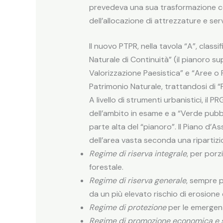
prevedeva una sua trasformazione con
dell’allocazione di attrezzature e serv
Il nuovo PTPR, nella tavola “A”, classi
Naturale di Continuità” (il pianoro su
Valorizzazione Paesistica” e “Aree o Pun
Patrimonio Naturale, trattandosi di “
A livello di strumenti urbanistici, il 
dell’ambito in esame e a “Verde pubbli
parte alta del “pianoro”. Il Piano d’
dell’area vasta seconda una ripartizio
Regime di riserva integrale
, per porzi
forestale.
Regime di riserva generale
, sempre p
da un più elevato rischio di erosione
Regime di protezione
per le emergenz
Regime di promozione economica e 