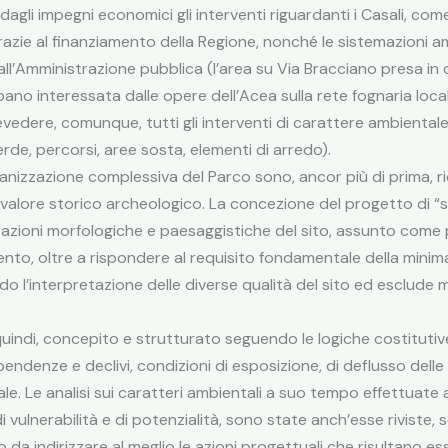
dagli impegni economici gli interventi riguardanti i Casali, com
zie al finanziamento della Regione, nonché le sistemazioni amb
e all’Amministrazione pubblica (l’area su Via Bracciano presa i
rbano interessata dalle opere dell’Acea sulla rete fognaria lo
 prevedere, comunque, tutti gli interventi di carattere ambient
rde, percorsi, aree sosta, elementi di arredo).
’organizzazione complessiva del Parco sono, ancor più di prima, r
di valore storico archeologico. La concezione del progetto di “
razioni morfologiche e paesaggistiche del sito, assunto come p
nto, oltre a rispondere al requisito fondamentale della minima
o l’interpretazione delle diverse qualità del sito ed esclude mo
quindi, concepito e strutturato seguendo le logiche costituti
 pendenze e declivi, condizioni di esposizione, di deflusso delle
le. Le analisi sui caratteri ambientali a suo tempo effettuate 
i vulnerabilità e di potenzialità, sono state anch’esse riviste, 
o da indirizzare al meglio le azioni progettuali che risultano 