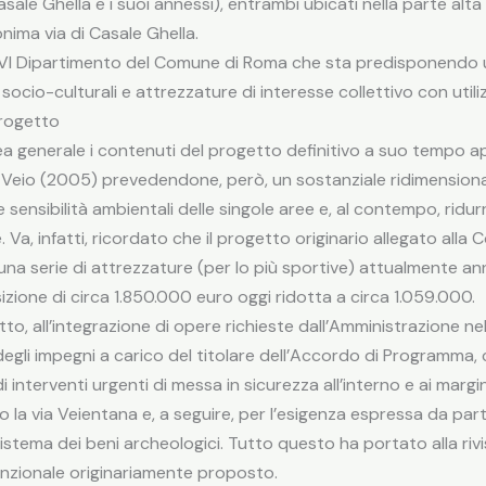
casale Ghella e i suoi annessi), entrambi ubicati nella parte alta
nima via di Casale Ghella.
 del XVI Dipartimento del Comune di Roma che sta predisponendo 
i socio-culturali e attrezzature di interesse collettivo con utiliz
progetto
nea generale i contenuti del progetto definitivo a suo tempo 
Veio (2005) prevedendone, però, un sostanziale ridimensionam
e sensibilità ambientali delle singole aree e, al contempo, ridurr
. Va, infatti, ricordato che il progetto originario allegato alla
a serie di attrezzature (per lo più sportive) attualmente annu
izione di circa 1.850.000 euro oggi ridotta a circa 1.059.000.
o, all’integrazione di opere richieste dall’Amministrazione nel
degli impegni a carico del titolare dell’Accordo di Programma, 
i interventi urgenti di messa in sicurezza all’interno e ai margin
ngo la via Veientana e, a seguire, per l’esigenza espressa da p
istema dei beni archeologici. Tutto questo ha portato alla ri
unzionale originariamente proposto.