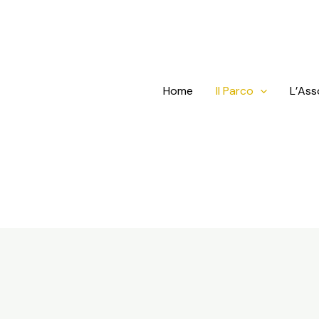
Home
Il Parco
L’Ass