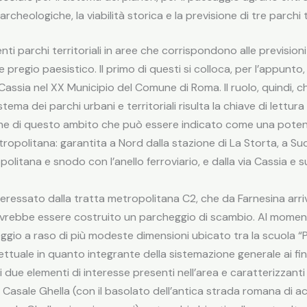
heologiche, la viabilità storica e la previsione di tre parchi te
enti parchi territoriali in aree che corrispondono alle prevision
e pregio paesistico. Il primo di questi si colloca, per l’appunto
Cassia nel XX Municipio del Comune di Roma. Il ruolo, quindi, ch
stema dei parchi urbani e territoriali risulta la chiave di lettu
one di questo ambito che può essere indicato come una potenz
etropolitana: garantita a Nord dalla stazione di La Storta, a Su
opolitana e snodo con l’anello ferroviario, e dalla via Cassia 
eressato dalla tratta metropolitana C2, che da Farnesina arri
vrebbe essere costruito un parcheggio di scambio. Al momento
ggio a raso di più modeste dimensioni ubicato tra la scuola “Pa
tuale in quanto integrante della sistemazione generale ai fini d
 due elementi di interesse presenti nell’area e caratterizzanti l
sale Ghella (con il basolato dell’antica strada romana di acces