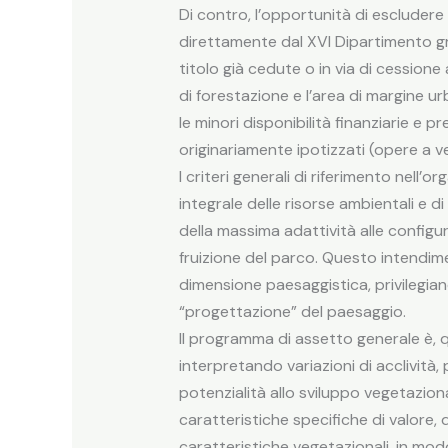
Di contro, l’opportunità di escludere 
direttamente dal XVI Dipartimento gra
titolo già cedute o in via di cession
di forestazione e l’area di margine u
le minori disponibilità finanziarie e
originariamente ipotizzati (opere a ve
I criteri generali di riferimento nell
integrale delle risorse ambientali e 
della massima adattività alle configu
fruizione del parco. Questo intendime
dimensione paesaggistica, privilegiand
“progettazione” del paesaggio.
Il programma di assetto generale è, 
interpretando variazioni di acclività,
potenzialità allo sviluppo vegetaziona
caratteristiche specifiche di valore, d
caratteristiche vegetazionali, in mod