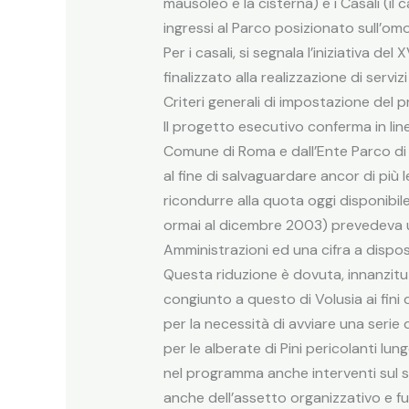
mausoleo e la cisterna) e i Casali (il 
ingressi al Parco posizionato sull’omo
Per i casali, si segnala l’iniziativa
finalizzato alla realizzazione di serviz
Criteri generali di impostazione del 
Il progetto esecutivo conferma in li
Comune di Roma e dall’Ente Parco di 
al fine di salvaguardare ancor di più l
ricondurre alla quota oggi disponibile
ormai al dicembre 2003) prevedeva un
Amministrazioni ed una cifra a dispos
Questa riduzione è dovuta, innanzitutt
congiunto a questo di Volusia ai fini 
per la necessità di avviare una serie d
per le alberate di Pini pericolanti lu
nel programma anche interventi sul s
anche dell’assetto organizzativo e f