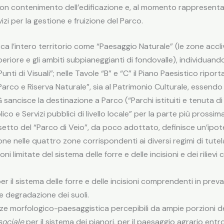
 contenimento dell’edificazione e, al momento rappresenta la
izi per la gestione e fruizione del Parco.
fica l’intero territorio come “Paesaggio Naturale” (le zone accli
periore e gli ambiti subpianeggianti di fondovalle), individuan
ti di Visuali”; nelle Tavole “B” e “C” il Piano Paesistico riporta l
Parco e Riserva Naturale”, sia al Patrimonio Culturale, essendo
PRG sancisce la destinazione a Parco (“Parchi istituiti e tenuta 
co e Servizi pubblici di livello locale” per la parte più prossim
Assetto del “Parco di Veio”, da poco adottato, definisce un’ipot
ne nelle quattro zone corrispondenti ai diversi regimi di tutel
oni limitate del sistema delle forre e delle incisioni e dei rilievi 
er il sistema delle forre e delle incisioni comprendenti in prev
 e degradazione dei suoli.
e morfologico-paesaggistica percepibili da ampie porzioni de
sociale
per il sistema dei pianori, per il paesaggio agrario entr