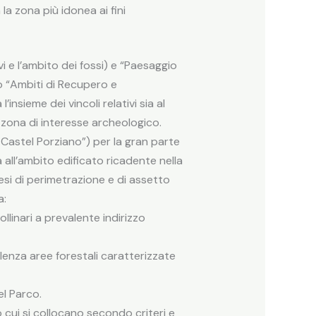
 zona più idonea ai fini
vi e l’ambito dei fossi) e “Paesaggio
do “Ambiti di Recupero e
’insieme dei vincoli relativi sia al
 zona di interesse archeologico.
di Castel Porziano”) per la gran parte
a all’ambito edificato ricadente nella
esi di perimetrazione e di assetto
a:
collinari a prevalente indirizzo
alenza aree forestali caratterizzate
l Parco.
o cui si collocano secondo criteri e