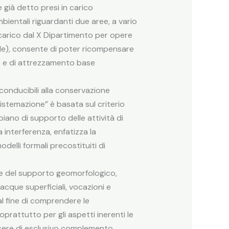
e già detto presi in carico
ientali riguardanti due aree, a vario
n carico dal X Dipartimento per opere
cale), consente di poter ricompensare
ale e di attrezzamento base
iconducibili alla conservazione
sistemazione” è basata sul criterio
iano di supporto delle attività di
 interferenza, enfatizza la
delli formali precostituiti di
ve del supporto geomorfologico,
 acque superficiali, vocazioni e
al fine di comprendere le
soprattutto per gli aspetti inerenti le
essere di esclusivo complemento